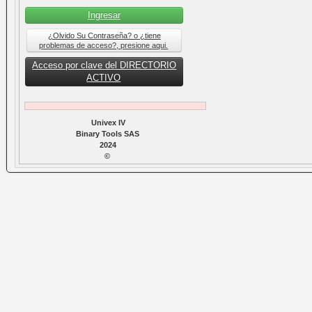
Ingresar
¿Olvido Su Contraseña? o ¿tiene
problemas de acceso?, presione aqui.
Acceso por clave del DIRECTORIO
ACTIVO
Univex IV
Binary Tools SAS
2024
©